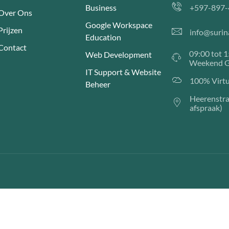
Business
+597-897-
Over Ons
Google Workspace
Prijzen
info@suri
Education
Contact
09:00 tot 
Web Development
Weekend G
IT Support & Website
100% Virtu
Beheer
Heerenstra
afspraak)