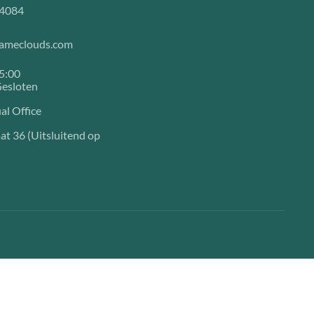
4084
nameclouds.com
15:00
esloten
al Office
at 36 (Uitsluitend op