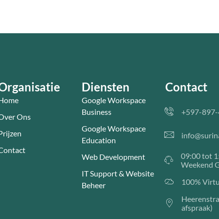
Organisatie
Diensten
Contact
Home
Google Workspace
Business
+597-897-
Over Ons
Google Workspace
Prijzen
info@suri
Education
Contact
09:00 tot 
Web Development
Weekend G
IT Support & Website
100% Virtu
Beheer
Heerenstra
afspraak)