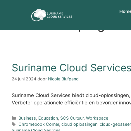
Hom
educatieve program
Suriname Cloud Services:
24 juni 2024
door
Nicole Blufpand
Suriname Cloud Services biedt cloud-oplossingen,
Verbeter operationele efficiëntie en bevorder inn
Business
,
Education
,
SCS Cultuur
,
Workspace
Chromebook Corner
,
cloud oplossingen
,
cloud-gebaseer
Suriname Cloud Services