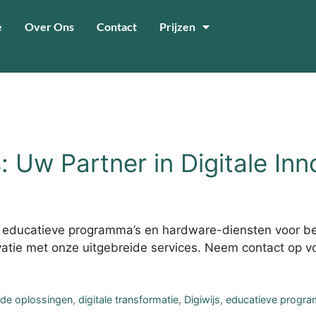
e
Over Ons
Contact
Prijzen
ma’s
 Uw Partner in Digitale Inn
 educatieve programma’s en hardware-diensten voor bed
ovatie met onze uitgebreide services. Neem contact op v
de oplossingen
,
digitale transformatie
,
Digiwijs
,
educatieve progr