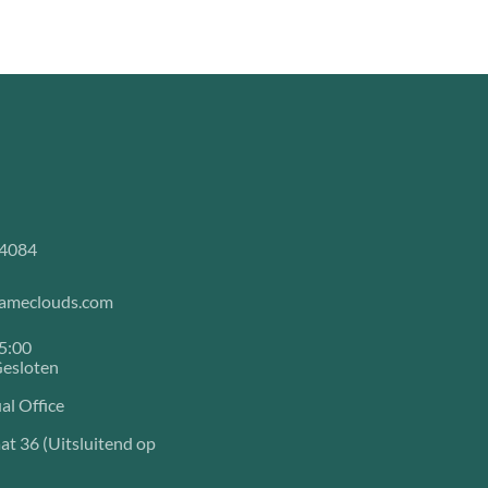
4084
nameclouds.com
15:00
esloten
al Office
at 36 (Uitsluitend op